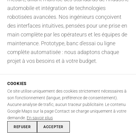
automobile et intégration de technologies
robotisées avancées. Nos ingénieurs conçoivent
des interfaces intuitives, pensées pour une prise en
main complète par les opérateurs et les équipes de
maintenance. Prototype, banc d'essai ou ligne
complète automatisée : nous adaptons chaque
projet à vos besoins et à votre budget.
SECTEUR
COOKIES
Automobile
Ce site utilise uniquement des cookies strictement nécessaires à
DOMAINES
son fonctionnement (langue, préférence de consentement).
Automatisation · Robotique · Logiciel
Aucune analyse de trafic, aucun traceur publicitaire. Le contenu
COMPÉTENCES MOBILISÉES
Google Maps sur la page Contact se charge uniquement à votre
demande.
En savoir plus
Automatisation
Robotique
Électronique
Logiciel
Mécanique
Supervision
REFUSER
ACCEPTER